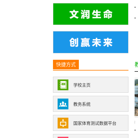
快捷方式
学校主页
教务系统
全员参与热情高 常
体育教研室召开疫情防
国家体育测试数据平台